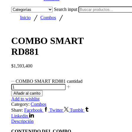
Search input
/
/
Inicio
Combos
COMBO SMART
RD881
$
1,593,400
COMBO SMART RD881 cantidad
Añadir al carrito
Add to wishlist
Category:
Combos
Share:
Facebook
Twitter
Tumblr
Linkedin
Descripción
CONTENIDO DEL COMBO