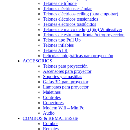
Telones de trípode
Telones eléctricos estándar
Telones eléctricos ceiling (para empotrar)
Telones eléctricos tensionados
Telones eléctricos traslúcidos
Telones de marco de lujo (fijo) White/silver
Telones de estructura frontal/retroproyección
Telones tipo Pull Up
Telones inflables
Telones ALR
Películas holográficas para proyección
ACCESORIOS
Telones para proyección
Ascensores para proyector
Soportes y canastillas
Gafas 3D para proyector
Lámparas para proyector
Maletines
Controles
Conectores
Modem Wifi – MiniPc
Audio
COMBOS & REMATES
Sale
Combos
Remates