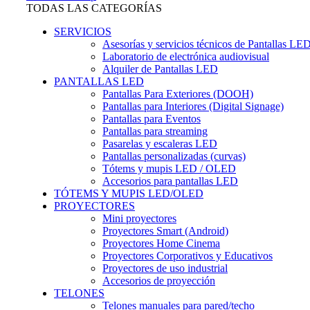
TODAS LAS CATEGORÍAS
SERVICIOS
Asesorías y servicios técnicos de Pantallas LE
Laboratorio de electrónica audiovisual
Alquiler de Pantallas LED
PANTALLAS LED
Pantallas Para Exteriores (DOOH)
Pantallas para Interiores (Digital Signage)
Pantallas para Eventos
Pantallas para streaming
Pasarelas y escaleras LED
Pantallas personalizadas (curvas)
Tótems y mupis LED / OLED
Accesorios para pantallas LED
TÓTEMS Y MUPIS LED/OLED
PROYECTORES
Mini proyectores
Proyectores Smart (Android)
Proyectores Home Cinema
Proyectores Corporativos y Educativos
Proyectores de uso industrial
Accesorios de proyección
TELONES
Telones manuales para pared/techo