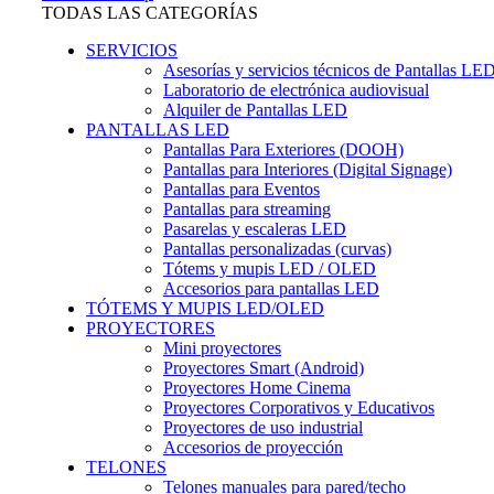
TODAS LAS CATEGORÍAS
SERVICIOS
Asesorías y servicios técnicos de Pantallas LE
Laboratorio de electrónica audiovisual
Alquiler de Pantallas LED
PANTALLAS LED
Pantallas Para Exteriores (DOOH)
Pantallas para Interiores (Digital Signage)
Pantallas para Eventos
Pantallas para streaming
Pasarelas y escaleras LED
Pantallas personalizadas (curvas)
Tótems y mupis LED / OLED
Accesorios para pantallas LED
TÓTEMS Y MUPIS LED/OLED
PROYECTORES
Mini proyectores
Proyectores Smart (Android)
Proyectores Home Cinema
Proyectores Corporativos y Educativos
Proyectores de uso industrial
Accesorios de proyección
TELONES
Telones manuales para pared/techo