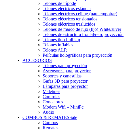
Telones de trípode
Telones eléctricos estándar
Telones eléctricos ceiling (para empotrar)
Telones eléctricos tensionados
Telones eléctricos traslúcidos
Telones de marco de lujo (fijo) White/silver
Telones de estructura frontal/retroproyección
Telones tipo Pull Up
Telones inflables
Telones ALR
Películas holográficas para proyección
ACCESORIOS
Telones para proyección
Ascensores para proyector
Soportes y canastillas
Gafas 3D para proyector
Lámparas para proyector
Maletines
Controles
Conectores
Modem Wifi – MiniPc
Audio
COMBOS & REMATES
Sale
Combos
Remates