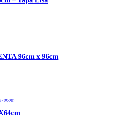
m – Tapa Lisa
TA 96cm x 96cm
S (DOOH)
X64cm