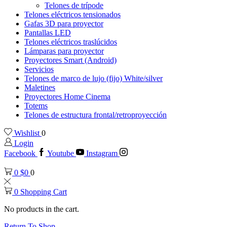
Telones de trípode
Telones eléctricos tensionados
Gafas 3D para proyector
Pantallas LED
Telones eléctricos traslúcidos
Lámparas para proyector
Proyectores Smart (Android)
Servicios
Telones de marco de lujo (fijo) White/silver
Maletines
Proyectores Home Cinema
Totems
Telones de estructura frontal/retroproyección
Wishlist
0
Login
Facebook
Youtube
Instagram
0
$
0
0
0
Shopping Cart
No products in the cart.
Return To Shop