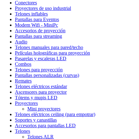
Conectores
Proyectores de uso industrial
Telones inflables
Pantallas para Eventos
Modem Wifi - MiniPc
Accesorios de proyección
Pantallas para streaming
Audio
Telones manuales para pared/techo
Películas holográficas para proyección
Pasarelas y escaleras LED
Combos
Telones para proyección
Pantallas personalizadas (curvas)
Remates
Telones eléctricos estándar
Ascensores para proyector
Tótems y mupis LED
Proyectores
Mini proyectores
Telones eléctricos ceiling (para empotrar)
Soportes y canastillas
Accesorios para pantallas LED
Telones
Telones ALR