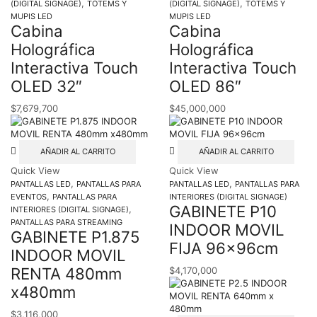
,
,
(DIGITAL SIGNAGE)
TÓTEMS Y
(DIGITAL SIGNAGE)
TÓTEMS Y
MUPIS LED
MUPIS LED
Cabina
Cabina
Holográfica
Holográfica
Interactiva Touch
Interactiva Touch
OLED 32″
OLED 86″
$
7,679,700
$
45,000,000
AÑADIR AL CARRITO
AÑADIR AL CARRITO
Quick View
Quick View
,
,
PANTALLAS LED
PANTALLAS PARA
PANTALLAS LED
PANTALLAS PARA
,
EVENTOS
PANTALLAS PARA
INTERIORES (DIGITAL SIGNAGE)
GABINETE P10
,
INTERIORES (DIGITAL SIGNAGE)
PANTALLAS PARA STREAMING
INDOOR MOVIL
GABINETE P1.875
FIJA 96x96cm
INDOOR MOVIL
RENTA 480mm
$
4,170,000
x480mm
$
3,116,000