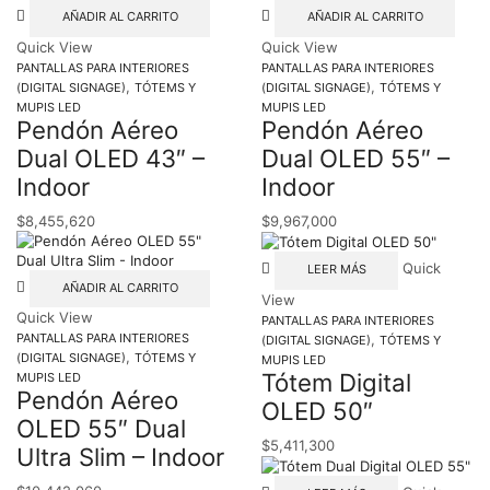
AÑADIR AL CARRITO
AÑADIR AL CARRITO
Quick View
Quick View
PANTALLAS PARA INTERIORES
PANTALLAS PARA INTERIORES
,
,
(DIGITAL SIGNAGE)
TÓTEMS Y
(DIGITAL SIGNAGE)
TÓTEMS Y
MUPIS LED
MUPIS LED
Pendón Aéreo
Pendón Aéreo
Dual OLED 43″ –
Dual OLED 55″ –
Indoor
Indoor
$
8,455,620
$
9,967,000
Quick
LEER MÁS
AÑADIR AL CARRITO
View
Quick View
PANTALLAS PARA INTERIORES
,
PANTALLAS PARA INTERIORES
(DIGITAL SIGNAGE)
TÓTEMS Y
,
(DIGITAL SIGNAGE)
TÓTEMS Y
MUPIS LED
Tótem Digital
MUPIS LED
Pendón Aéreo
OLED 50″
OLED 55″ Dual
$
5,411,300
Ultra Slim – Indoor