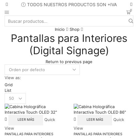
TODOS NUESTROS PRODUCTOS SON +IVA
0
Search
Inicio
Shop
input
Pantallas para Interiores
(Digital Signage)
Return to previous page
View as:
Grid
List
Products
per
page
Quick
Quick
LEER MÁS
LEER MÁS
View
View
PANTALLAS PARA INTERIORES
PANTALLAS PARA INTERIORES