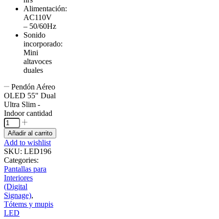
Alimentación:
AC110V
– 50/60Hz
Sonido
incorporado:
Mini
altavoces
duales
Pendón Aéreo
OLED 55" Dual
Ultra Slim -
Indoor cantidad
Añadir al carrito
Add to wishlist
SKU:
LED196
Categories:
Pantallas para
Interiores
(Digital
Signage)
,
Tótems y mupis
LED