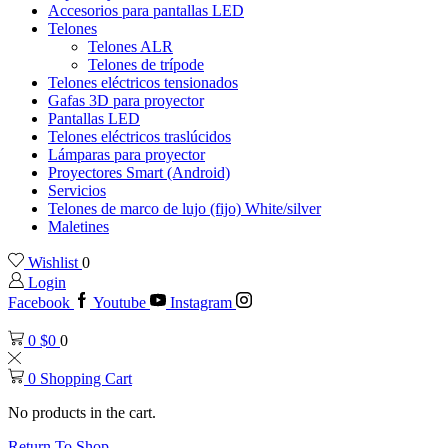
Accesorios para pantallas LED
Telones
Telones ALR
Telones de trípode
Telones eléctricos tensionados
Gafas 3D para proyector
Pantallas LED
Telones eléctricos traslúcidos
Lámparas para proyector
Proyectores Smart (Android)
Servicios
Telones de marco de lujo (fijo) White/silver
Maletines
Wishlist
0
Login
Facebook
Youtube
Instagram
0
$
0
0
0
Shopping Cart
No products in the cart.
Return To Shop