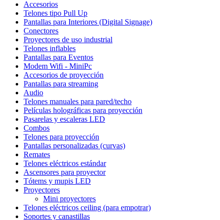
Accesorios
Telones tipo Pull Up
Pantallas para Interiores (Digital Signage)
Conectores
Proyectores de uso industrial
Telones inflables
Pantallas para Eventos
Modem Wifi - MiniPc
Accesorios de proyección
Pantallas para streaming
Audio
Telones manuales para pared/techo
Películas holográficas para proyección
Pasarelas y escaleras LED
Combos
Telones para proyección
Pantallas personalizadas (curvas)
Remates
Telones eléctricos estándar
Ascensores para proyector
Tótems y mupis LED
Proyectores
Mini proyectores
Telones eléctricos ceiling (para empotrar)
Soportes y canastillas