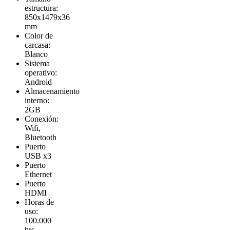
estructura:
850x1479x36
mm
Color de
carcasa:
Blanco
Sistema
operativo:
Android
Almacenamiento
interno:
2GB
Conexión:
Wifi,
Bluetooth
Puerto
USB x3
Puerto
Ethernet
Puerto
HDMI
Horas de
uso:
100.000
hrs