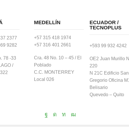
Á
MEDELLÍN
ECUADOR /
TECNOPLUS
+57 315 418 1974
437 2377
+57 316 401 2661
369 9282
+593 99 932 4242
Cra. 48 No. 10 – 45 / El
. 78 -33
OE2 Juan Murillo 
Poblado
LAGO /
220
C.C. MONTERREY
-322
N 21C Edificio San
Local 026
Gregorio Oficina M1
Belisario
Quevedo – Quito