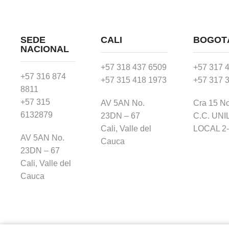
SEDE
CALI
BOGOT
NACIONAL
+57 318 437 6509
+57 317 
+57 316 874
+57 315 418 1973
+57 317 
8811
+57 315
AV 5AN No.
Cra 15 No
6132879
23DN – 67
C.C. UNI
Cali, Valle del
LOCAL 2
AV 5AN No.
Cauca
23DN – 67
Cali, Valle del
Cauca