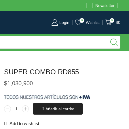
Newsletter
TENEMOS PUNTOS DE VENTA EN CALI, BOGOTÁ Y MEDELLÍN
0
0
Login
Wishlist
$
0
SUPER COMBO RD855
$
1,030,900
Añadir al carrito
Add to wishlist