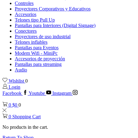
Controles
Proyectores Corporativos y Educativos
Accesorios
Telones tipo Pull Up
Pantallas para Interiores (Digital Signage)
Conectores
Proyectores de uso industrial
Telones inflables
Pantallas para Eventos
Modem Wifi - MiniPc
Accesorios de proyección
Pantallas para streaming
Audio
Wishlist
0
Login
Facebook
Youtube
Instagram
0
$
0
0
0
Shopping Cart
No products in the cart.
Return To Shop