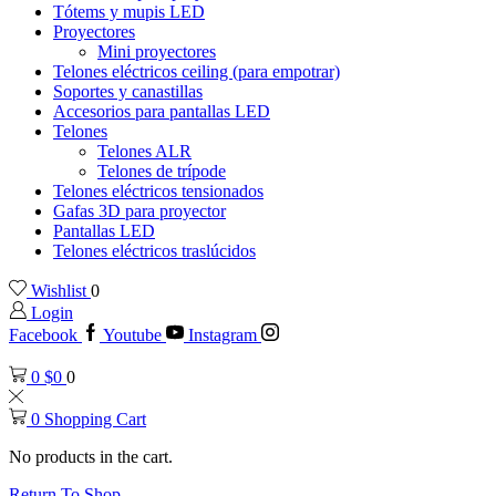
Tótems y mupis LED
Proyectores
Mini proyectores
Telones eléctricos ceiling (para empotrar)
Soportes y canastillas
Accesorios para pantallas LED
Telones
Telones ALR
Telones de trípode
Telones eléctricos tensionados
Gafas 3D para proyector
Pantallas LED
Telones eléctricos traslúcidos
Wishlist
0
Login
Facebook
Youtube
Instagram
0
$
0
0
0
Shopping Cart
No products in the cart.
Return To Shop