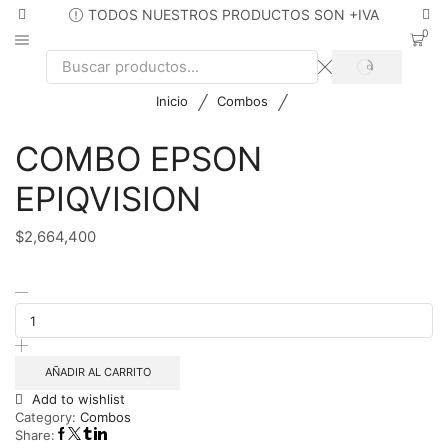
TODOS NUESTROS PRODUCTOS SON +IVA
0
SEARCH
Search
input
/
/
Inicio
Combos
COMBO EPSON
EPIQVISION
$
2,664,400
COMBO
EPSON
EPIQVISION
cantidad
AÑADIR AL CARRITO
Add to wishlist
Category:
Combos
Share: