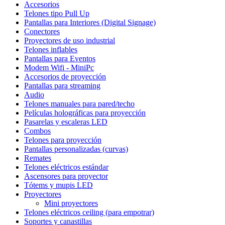
Accesorios
Telones tipo Pull Up
Pantallas para Interiores (Digital Signage)
Conectores
Proyectores de uso industrial
Telones inflables
Pantallas para Eventos
Modem Wifi - MiniPc
Accesorios de proyección
Pantallas para streaming
Audio
Telones manuales para pared/techo
Películas holográficas para proyección
Pasarelas y escaleras LED
Combos
Telones para proyección
Pantallas personalizadas (curvas)
Remates
Telones eléctricos estándar
Ascensores para proyector
Tótems y mupis LED
Proyectores
Mini proyectores
Telones eléctricos ceiling (para empotrar)
Soportes y canastillas