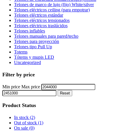
Telones de marco de lujo (fijo) White/silver
Telones eléctricos ceiling (para empotrar)
Telones eléctricos estándar
Telones eléctricos tensionados
Telones eléctricos traslúcidos
Telones inflables
Telones manuales para pared/techo
Telones para proyección
Telones tipo Pull Up
Totems
Tótems y mupis LED
Uncategorized
Filter by price
Min price
Max price
Reset
Product Status
In stock
(2)
Out of stock
(1)
On sale
(0)