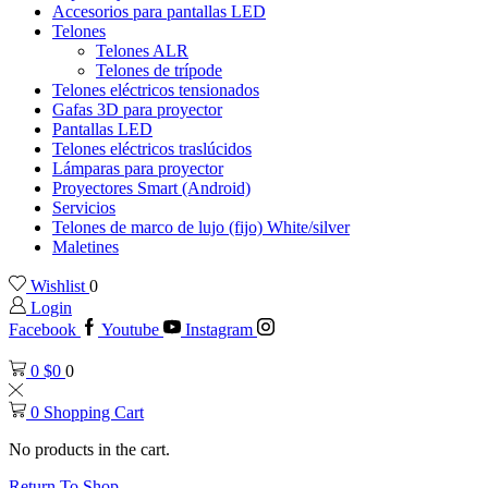
Accesorios para pantallas LED
Telones
Telones ALR
Telones de trípode
Telones eléctricos tensionados
Gafas 3D para proyector
Pantallas LED
Telones eléctricos traslúcidos
Lámparas para proyector
Proyectores Smart (Android)
Servicios
Telones de marco de lujo (fijo) White/silver
Maletines
Wishlist
0
Login
Facebook
Youtube
Instagram
0
$
0
0
0
Shopping Cart
No products in the cart.
Return To Shop