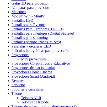
Gafas 3D para proyector
Lámparas para proyector
Maletines
Modem Wifi - MiniPc
Pantallas LED
Pantallas para Eventos
Pantallas Para Exteriores (DOOH)
Pantallas para Interiores (Digital Signage)
Pantallas para streaming
Pantallas personalizadas (curvas)
Pasarelas y escaleras LED
Películas holográficas para proyección
Proyectores
Mini proyectores
Proyectores Corporativos y Educativos
Proyectores de uso industrial
Proyectores Home Cinema
Proyectores Smart (Android)
Remates
Servicios
Soportes y canastillas
Telones
Telones ALR
Telones de trípode
Telones de estructura frontal/retroproyección