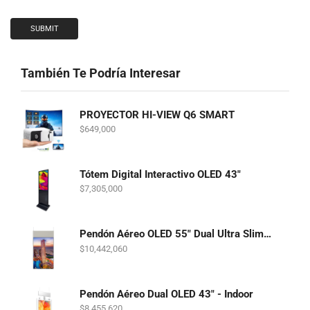
También Te Podría Interesar
PROYECTOR HI-VIEW Q6 SMART
$
649,000
Tótem Digital Interactivo OLED 43"
$
7,305,000
Pendón Aéreo OLED 55" Dual Ultra Slim - Indoor
$
10,442,060
Pendón Aéreo Dual OLED 43" - Indoor
$
8,455,620