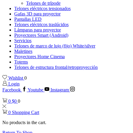
Telones de trípode
Telones eléctricos tensionados
Gafas 3D para proyector
Pantallas LED
Telones eléctricos traslúcidos
Lámparas para proyector
Proyectores Smart (Android)
Servicios
Telones de marco de lujo (fijo) White/silver
Maletines
Proyectores Home Cinema
Totems
Telones de estructura frontal/retroproyección
Wishlist
0
Login
Facebook
Youtube
Instagram
0
$
0
0
0
Shopping Cart
No products in the cart.
Return To Shop