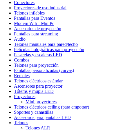
Conectores
Proyectores de uso industrial
Telones inflables
Pantallas para Eventos
Modem Wifi - MiniPc
Accesorios de proyección
Pantallas para streaming
Audio
Telones manuales para pared/techo
Películas holográficas para proyección
Pasarelas y escaleras LED
Combos
Telones para proyección
Pantallas personalizadas (curvas)
Remates
Telones eléctricos estándar
Ascensores para proyector
Tótems y mupis LED
Proyectores
Mini proyectores
Telones eléctricos ceiling (para empotrar)
Soportes y canastillas
Accesorios para pantallas LED
Telones
Telones ALR