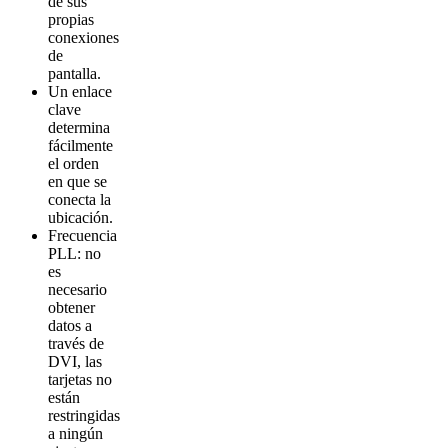
de sus
propias
conexiones
de
pantalla.
Un enlace
clave
determina
fácilmente
el orden
en que se
conecta la
ubicación.
Frecuencia
PLL: no
es
necesario
obtener
datos a
través de
DVI, las
tarjetas no
están
restringidas
a ningún