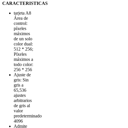
CARACTERISTICAS
tarjeta A8
Área de
control:
píxeles
máximos
de un solo
color dual:
512 * 256;
Píxeles
máximos a
todo color:
256 * 256
Ajuste de
gris: Sin
gris a
65,536
ajustes
arbitrarios
de gris al
valor
predeterminado
4096
Admite