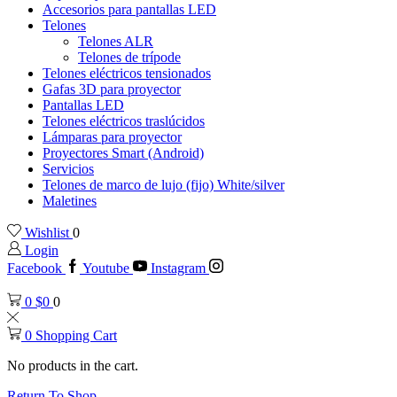
Accesorios para pantallas LED
Telones
Telones ALR
Telones de trípode
Telones eléctricos tensionados
Gafas 3D para proyector
Pantallas LED
Telones eléctricos traslúcidos
Lámparas para proyector
Proyectores Smart (Android)
Servicios
Telones de marco de lujo (fijo) White/silver
Maletines
Wishlist
0
Login
Facebook
Youtube
Instagram
0
$
0
0
0
Shopping Cart
No products in the cart.
Return To Shop