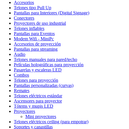
Accesorios
Telones tipo Pull Up
Pantallas para Interiores (Digital Signage)
Conectores
Proyectores de uso industrial
Telones inflables
Pantallas para Eventos
Modem Wifi - MiniPc
Accesorios de proyección
Pantallas para streaming
Audio
Telones manuales para pared/techo
Películas holográficas para proyección
Pasarelas y escaleras LED
Combos
Telones para proyección
Pantallas personalizadas (curvas)
Remates
Telones eléctricos estándar
Ascensores para proyector
Tótems y mupis LED
Proyectores
Mini proyectores
Telones eléctricos ceiling (para empotrar)
Soportes y canastillas