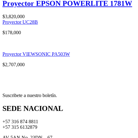
Proyector EPSON POWERLITE 1781W
$
3,820,000
Proyector UC28B
$
178,000
Proyector VIEWSONIC PA503W
$
2,707,000
Suscribete a nuestro boletín.
SEDE NACIONAL
+57 316 874 8811
+57 315 6132879
AV 5AN No. 23DN – 67