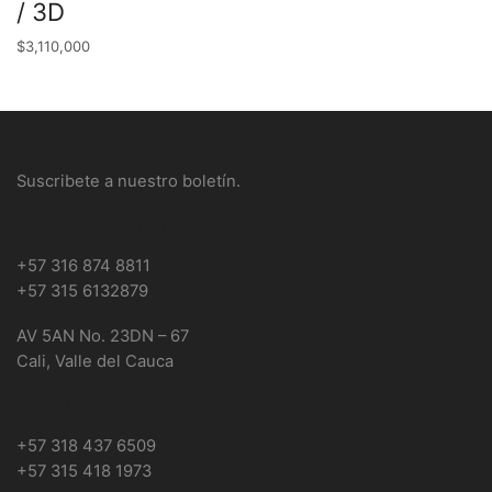
/ 3D
$
3,110,000
Suscribete a nuestro boletín.
SEDE NACIONAL
+57 316 874 8811
+57 315 6132879
AV 5AN No. 23DN – 67
Cali, Valle del Cauca
CALI
+57 318 437 6509
+57 315 418 1973