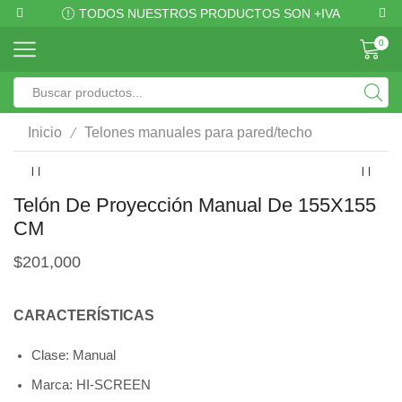
TODOS NUESTROS PRODUCTOS SON +IVA
0
/
Inicio
Telones manuales para pared/techo
Telón De Proyección Manual De 155X155
CM
$
201,000
CARACTERÍSTICAS
Clase: Manual
Marca: HI-SCREEN