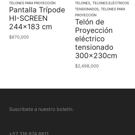
,
TELONES PARA PROYECCIÓN
TELONES
TELONES ELÉCTRICOS
Pantalla Trípode
,
TENSIONADOS
TELONES PARA
PROYECCIÓN
HI-SCREEN
Telón de
244×183 cm
Proyección
$
670,000
eléctrico
tensionado
300x230cm
$
2,498,000
Suscribete a nuestro boletín.
SEDE NACIONAL
+57 316 874 8811