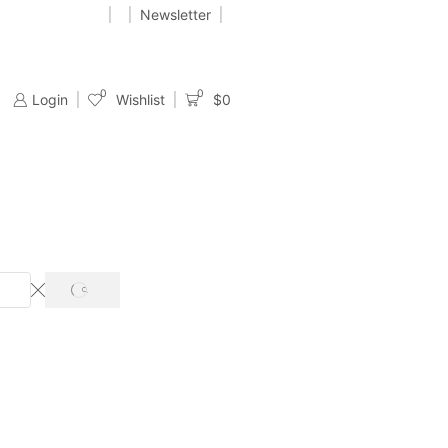
Newsletter
TENEMOS PUNTOS DE VENTA EN CALI, BOGOTÁ Y MEDELLÍN
ENVIOS A TOD EL PAÍS
Go sho
0
0
Login
Wishlist
$
0
SEARCH