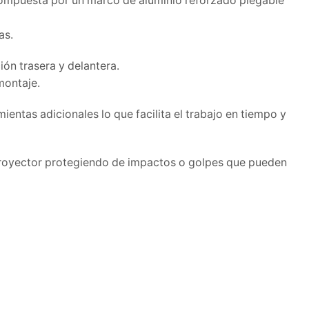
, compuesta por un marco de aluminio reforzado plegable
as.
ión trasera y delantera.
montaje.
entas adicionales lo que facilita el trabajo en tiempo y
e proyector protegiendo de impactos o golpes que pueden