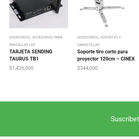
,
,
ACCESORIOS
ACCESORIOS PARA
ACCESORIOS
SOPORTES Y
PANTALLAS LED
CANASTILLAS
TARJETA SENDING
Soporte tiro corto para
TAURUS TB1
proyector 120cm – CINEX
$
1,426,000
$
344,000
Suscribet