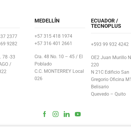
MEDELLÍN
ECUADOR /
TECNOPLUS
+57 315 418 1974
437 2377
+57 316 401 2661
369 9282
+593 99 932 4242
Cra. 48 No. 10 – 45 / El
. 78 -33
OE2 Juan Murillo N
Poblado
LAGO /
220
C.C. MONTERREY Local
322
N 21C Edificio San
026
Gregorio Oficina M
Belisario
Quevedo – Quito