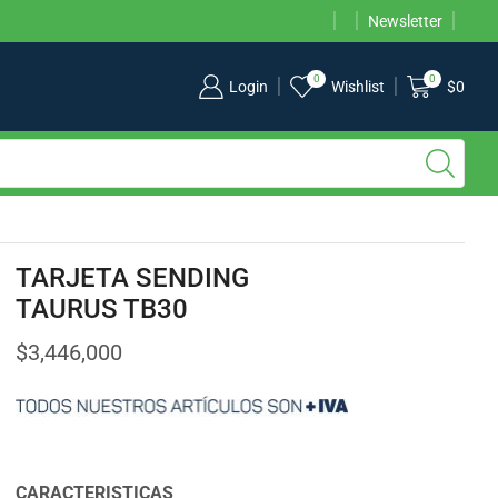
TENEMOS PUNTOS DE VENTA EN CALI, BOGOTÁ Y MEDELLÍN
Newsletter
0
0
Login
Wishlist
$
0
TARJETA SENDING
TAURUS TB30
$
3,446,000
CARACTERISTICAS