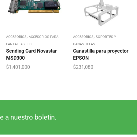
,
,
ACCESORIOS
ACCESORIOS PARA
ACCESORIOS
SOPORTES Y
PANTALLAS LED
CANASTILLAS
Sending Card Novastar
Canastilla para proyector
MSD300
EPSON
$
1,401,000
$
231,080
e a nuestro boletín.