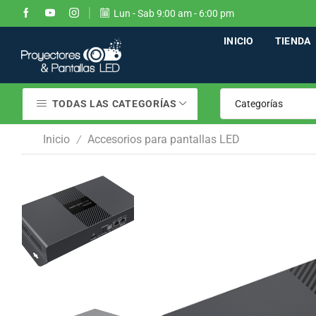
Lun - Sab 9:00 am - 6:00 pm
ENVIOS A TOD EL PAÍS
Go shop
INICIO
TIENDA
TODAS LAS CATEGORÍAS
Inicio
Accesorios para pantallas LED
/