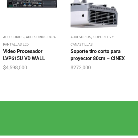
,
,
ACCESORIOS
ACCESORIOS PARA
ACCESORIOS
SOPORTES Y
PANTALLAS LED
CANASTILLAS
Video Procesador
Soporte tiro corto para
LVP615U VD WALL
proyector 80cm – CINEX
$
4,598,000
$
272,000