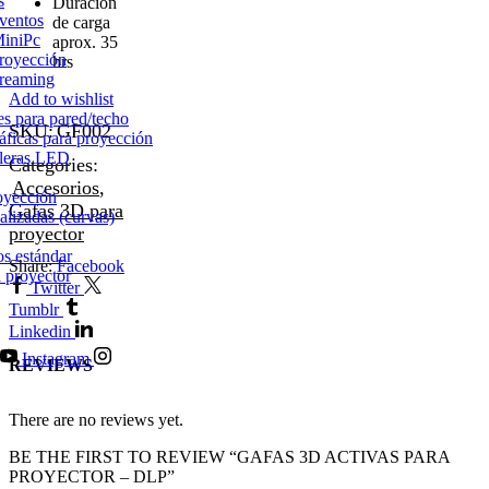
s
Duración
Eventos
de carga
MiniPc
aprox. 35
royección
hrs
treaming
Add to wishlist
s para pared/techo
SKU:
GF002
áficas para proyección
aleras LED
Categories:
Accesorios
,
oyección
Gafas 3D para
alizadas (curvas)
proyector
os estándar
Share:
Facebook
 proyector
Twitter
Tumblr
Linkedin
Instagram
REVIEWS
There are no reviews yet.
BE THE FIRST TO REVIEW “GAFAS 3D ACTIVAS PARA
PROYECTOR – DLP”