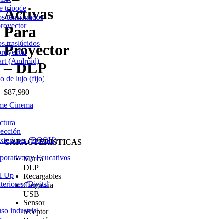
e trípode
Activas
os tensionados
royector
Para
os traslúcidos
Proyector
proyector
rt (Android)
– DLP
 de lujo (fijo)
$
87,980
ome Cinema
ctura
yección
 Exteriores (DOOH)
CARACTERISTICAS
porativos y Educativos
Marca:
DLP
ll Up
Recargables
teriores (Digital
Carga vía
USB
Sensor
so industrial
receptor