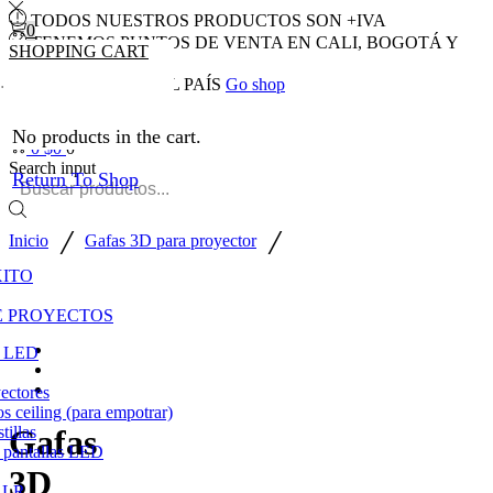
TODOS NUESTROS PRODUCTOS SON +IVA
0
TENEMOS PUNTOS DE VENTA EN CALI, BOGOTÁ Y
SHOPPING CART
MEDELLÍN
ENVIOS A TOD EL PAÍS
Go shop
No products in the cart.
0
$
0
0
Search input
Return To Shop
/
/
Inicio
Gafas 3D para proyector
XITO
E PROYECTOS
s LED
ectores
os ceiling (para empotrar)
tillas
Gafas
 pantallas LED
3D
ALR