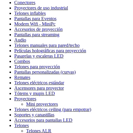
Conectores
Proyectores de uso industrial
Telones inflables
Pantallas para Eventos
Modem Wifi - MiniPc
Accesorios de proyección
Pantallas para streaming
Audio
Telones manuales para pared/techo
Películas holográficas para proyección
Pasarelas y escaleras LED
Combos
Telones para proyección
Pantallas personalizadas (curvas)
Remates
Telones eléctricos estándar
Ascensores para proyector
Tótems y mupis LED
Proyectores
Mini proyectores
Telones eléctricos ceiling (para empotrar)
Soportes y canastillas
Accesorios para pantallas LED
Telones
Telones ALR