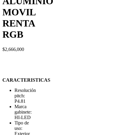
ALUMINIO
MOVIL
RENTA
RGB
$
2,666,000
CARACTERISTICAS
Resolución
pitch:
P4.81
Marca
gabinete:
HI-LED
Tipo de
uso:
Exterior