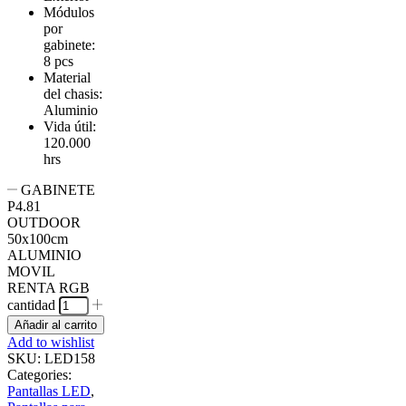
Módulos
por
gabinete:
8 pcs
Material
del chasis:
Aluminio
Vida útil:
120.000
hrs
GABINETE
P4.81
OUTDOOR
50x100cm
ALUMINIO
MOVIL
RENTA RGB
cantidad
Añadir al carrito
Add to wishlist
SKU:
LED158
Categories:
Pantallas LED
,