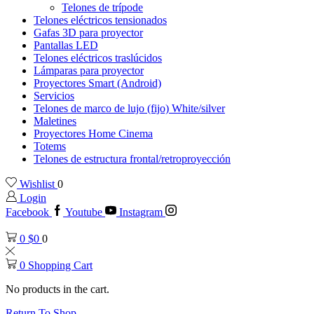
Telones de trípode
Telones eléctricos tensionados
Gafas 3D para proyector
Pantallas LED
Telones eléctricos traslúcidos
Lámparas para proyector
Proyectores Smart (Android)
Servicios
Telones de marco de lujo (fijo) White/silver
Maletines
Proyectores Home Cinema
Totems
Telones de estructura frontal/retroproyección
Wishlist
0
Login
Facebook
Youtube
Instagram
0
$
0
0
0
Shopping Cart
No products in the cart.
Return To Shop