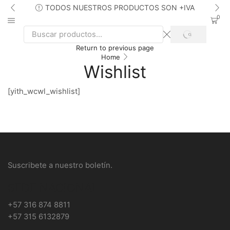
TODOS NUESTROS PRODUCTOS SON +IVA
0
SEARCH
Search
Return to previous page
input
Home
Wishlist
[yith_wcwl_wishlist]
Suscribete a nuestro boletín.
SEDE NACIONAL
+57 316 874 8811
+57 315 6132879