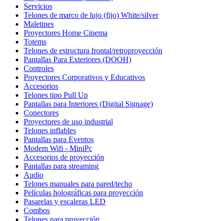
Servicios
Telones de marco de lujo (fijo) White/silver
Maletines
Proyectores Home Cinema
Totems
Telones de estructura frontal/retroproyección
Pantallas Para Exteriores (DOOH)
Controles
Proyectores Corporativos y Educativos
Accesorios
Telones tipo Pull Up
Pantallas para Interiores (Digital Signage)
Conectores
Proyectores de uso industrial
Telones inflables
Pantallas para Eventos
Modem Wifi - MiniPc
Accesorios de proyección
Pantallas para streaming
Audio
Telones manuales para pared/techo
Películas holográficas para proyección
Pasarelas y escaleras LED
Combos
Telones para proyección